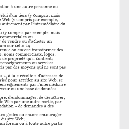
iation à une autre personne ou
elui d’un tiers (y compris, mais
ite Web (y compris par exemple,
u autrement par l’intermédiaire du
;
enu (y compris par exemple, mais
ns commerciales ou
r de vendre ou d’acheter un
rum sur celui-ci;
parence ou encore transformer des
ce, noms commerciaux, logos,
de propriété qu’il contient;
, renseignements ou services
pris par des moyens qui ne sont pas
 », à la « récolte » d’adresses de
isé pour accéder au site Web, se
s renseignements par l’intermédiaire
erveur ou une base de données
ompre, d’endommager, de désactiver,
ite Web par une autre partie, par
ondation » de demandes à des
 ces gestes ou encore encourager
l du site Web;
 un forum ou à toute autre partie