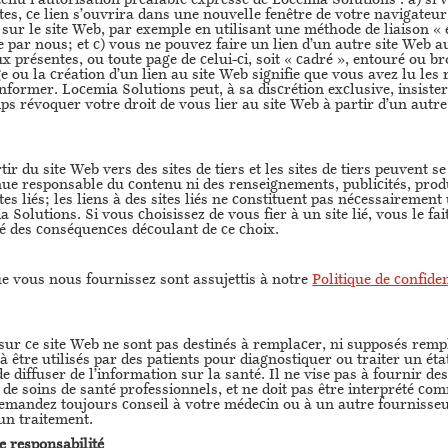
nu l’autorisation préalable expresse de Locemia Solutions : a) si v
es, ce lien s’ouvrira dans une nouvelle fenêtre de votre navigateur
ur le site Web, par exemple en utilisant une méthode de liaison « e
 par nous; et c) vous ne pouvez faire un lien d’un autre site Web a
ux présentes, ou toute page de celui-ci, soit « cadré », entouré ou b
e ou la création d’un lien au site Web signifie que vous avez lu les 
former. Locemia Solutions peut, à sa discrétion exclusive, insister
ps révoquer votre droit de vous lier au site Web à partir d’un autre
r du site Web vers des sites de tiers et les sites de tiers peuvent se l
ue responsable du contenu ni des renseignements, publicités, produ
tes liés; les liens à des sites liés ne constituent pas nécessaireme
 Solutions. Si vous choisissez de vous fier à un site lié, vous le f
lité des conséquences découlant de ce choix.
 vous nous fournissez sont assujettis à notre
Politique de confiden
ur ce site Web ne sont pas destinés à remplacer, ni supposés remp
 à être utilisés par des patients pour diagnostiquer ou traiter un é
de diffuser de l’information sur la santé. Il ne vise pas à fournir de
 de soins de santé professionnels, et ne doit pas être interprété co
demandez toujours conseil à votre médecin ou à un autre fournisseu
un traitement.
e responsabilité