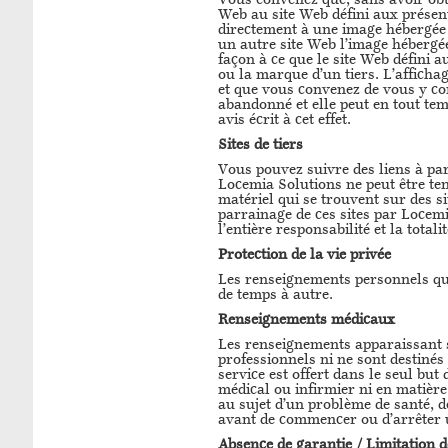
Vous convenez que, sans avoir obte
Web au site Web défini aux présent
directement à une image hébergée s
un autre site Web l’image hébergée
façon à ce que le site Web défini a
ou la marque d’un tiers. L’affichag
et que vous convenez de vous y con
abandonné et elle peut en tout tem
avis écrit à cet effet.
Sites de tiers
Vous pouvez suivre des liens à parti
Locemia Solutions ne peut être ten
matériel qui se trouvent sur des si
parrainage de ces sites par Locemia
l’entière responsabilité et la tota
Protection de la vie privée
Les renseignements personnels que
de temps à autre.
Renseignements médicaux
Les renseignements apparaissant s
professionnels ni ne sont destinés
service est offert dans le seul but 
médical ou infirmier ni en matière
au sujet d’un problème de santé, 
avant de commencer ou d’arrêter 
Absence de garantie / Limitation d