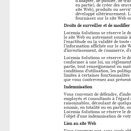
d’adapter, de publier, de trad
en partie), de créer des œuv
site Web), produits ou serv
développé ultérieurement. L
fournissez sur le site Web ou
Droits de surveiller et de modifier
Locemia Solutions se réserve le dro
le site Web ou autrement soumis à 
l’exactitude ou la validité de tou
l’information affichée sur le site
d’investissement, de commerce, d’e
Locemia Solutions se réserve le d
conformer à une loi, un règlement
partie, tout renseignement ou maté
conditions d’utilisation, les poli
limites à certaines fonctionnalités 
que vous contrevenez aux présentes
Indemnisation
Vous convenez de défendre, d’indem
employés et consultants à l’égard 
raisonnables, découlant de quelque 
soumis, en totalité ou en partie, o
Locemia Solutions se réserve le dro
l’objet d’une indemnisation de votr
Lien au site Web