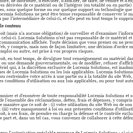
uire, de distribuer, d’exécuter, d’afficher, de faire, de vendre et d’e
res dérivées de ce matériel ou de l’intégrer (en totalité ou en parti
ices, sous quelque forme ou sur quelque support ou technologie que
ocemia Solutions ne peut être tenue responsable de conserver le m
 par l’intermédiaire de celui-ci, et elle peut en tout temps le suppri
 le contenu
it (mais n’a aucune obligation) de surveiller et d’examiner l’inform
celui-ci. Locemia Solutions n’est pas responsable de ce matériel et 
te communication affichée. Toute décision que vous prenez ou ne pre
 Web, y compris, mais non de façon limitative, une décision d’ordre 
mploi ou autre, est prise à vos propres risques.
roit, en tout temps, de divulguer tout renseignement ou matériel d
 ou une demande gouvernementale, ou de modifier, refuser d’afficher
riel qui, à la discrétion exclusive de Locemia Solutions, est inadmi
tiques de Locemia Solutions ou les lois applicables. Locemia Solutio
ou restreindre votre accès à une partie ou à la totalité du site Web, s
 conditions d’utilisation ou aux lois applicables, ou pour tout autr
niser et d’exonérer de toute responsabilité Locemia Solutions et s
de l’ensemble des réclamations, dettes, frais et dépenses, y compri
manière que ce soit de : (i) votre utilisation du site Web ou de son 
u (iii) votre manquement à loi ou aux présentes conditions d’utilisati
it, à ses frais, de prendre en charge la défense et le contrôle exclus
e part et, dans un tel cas, vous convenez de collaborer à cette défe