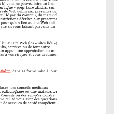
ous incluez un lien d’un autre site
; b) vous ne pouvez faire un lien
n ligne » pour faire afficher sur
u site Web défini aux présentes de
rouillé par du contenu, du matériel
restrictions décrites aux présentes
 pour qu’un lien au site Web soit
 site en vous faisant parvenir un
ier au site Web (les « sites liés »).
its, services ou de tout autre
nt un appui, une approbation ou un
aites à vos risques et vous assumez
tialité
, dans sa forme mise à jour
lacer, des conseils médicaux
tat pathologique ou une maladie. Le
s conseils ou des services d’ordre
mme tel. Si vous avez des questions
r de services de santé compétent