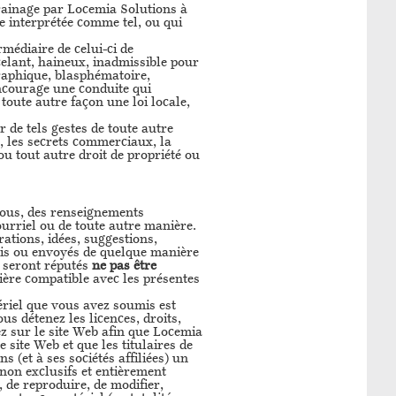
rrainage par Locemia Solutions à
re interprétée comme tel, ou qui
rmédiaire de celui-ci de
celant, haineux, inadmissible pour
graphique, blasphématoire,
encourage une conduite qui
 toute autre façon une loi locale,
r de tels gestes de toute autre
, les secrets commerciaux, la
é ou tout autre droit de propriété ou
vous, des renseignements
courriel ou de toute autre manière.
tions, idées, suggestions,
mis ou envoyés de quelque manière
) seront réputés
ne pas être
ière compatible avec les présentes
tériel que vous avez soumis est
us détenez les licences, droits,
ez sur le site Web afin que Locemia
 site Web et que les titulaires de
 (et à ses sociétés affiliées) un
 non exclusifs et entièrement
r, de reproduire, de modifier,