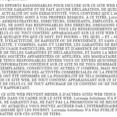
 DES EFFORTS RAISONNABLES POUR INCLURE SUR CE SITE WEB
AUCUNE GARANTIE ET NE FAIT AUCUNE DÉCLARATION, DE QUE
 ACTUALITÉ OU SON EXHAUSTIVITÉ. VOUS CONVENEZ QUE L’AC
SON CONTENU SONT À VOS PROPRES RISQUES. À CE TITRE, Locem
S ADMINISTRATEURS, DIRECTEURS, DIRIGEANTS, EMPLOYÉS,
TS, NE SONT PAS RESPONSABLES DES ERREURS, OMISSIONS
TATS OBTENUS EN L’UTILISANT. TOUS LES RENSEIGNEMENTS Q
ELUI-CI OU TOUT CONTENU APPARAISSANT SUR LE SITE WEB
À QUELQUE FIN QUE CE SOIT, EST FOURNI « TEL QUEL » ET « 
É, D’EXACTITUDE, DE RAPIDITÉ OU DE PERTINENCE, ET SAN
LICITE, Y COMPRIS, SANS S’Y LIMITER, LES GARANTIES DE R
N USAGE PARTICULIER, DE TITRE ET D’ABSENCE DE CONTREFA
RE DE TELLES GARANTIES ET DÉCLARATIONS, ET DANS LA ME
ns, SES SOCIÉTÉS APPARENTÉES OU AFFILIÉES, SES MANDATAI
RE TENUS RESPONSABLES ENVERS VOUS OU ENVERS QUICONQU
’INFORMATION CONTENUE SUR CE SITE NI DE TOUS DOMMAGES-
EXEMPLAIRES, CONSÉCUTIFS OU AUTRES (Y COMPRIS, MAIS NO
L’INTERRUPTION DES ACTIVITÉS COMMERCIALES OU LA PERTE
S’ILS ONT ÉTÉ INFORMÉS DE LA POSSIBILITÉ DE TELS DOMMAG
DE CE SITE WEB, DE TOUT CONTENU APPARAISSANT SUR CE S
E DE CELUI-CI, DE TOUT AFFICHAGE DE CE CONTENU OU DE T
S’Y RAPPORTANT.
S CE SITE WEB PEUVENT MENER À D’AUTRES SITES WEB TENUS 
S DANS UN CADRE SUR LE SITE WEB. Locemia Solutions N’A 
PAS, NE GARANTIT PAS, NE FAIT PAS LA PROMOTION NI NE RE
 OU AUXQUELS VOUS POUVEZ ACCÉDER PAR L’INTERMÉDIAIRE 
ISME QUI LES FOURNIT. Locemia Solutions N’A PAS PUBLIÉ 
AÎTRE SUR CES SITES DE TIERS.