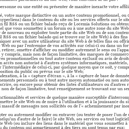
ersonne ou une entité ou présenter de manière inexacte votre affil
té, votre marque distinctive ou un autre contenu promotionnel, ou c
 hyperliens) dans le contenu du site ou les services offerts sur le s
un fil RSS ou un fichier balado reçu de Locemia Solutions ou obten
iel que vous soumettez à un forum ou à une autre zone du site Web
ier de nouveau ou exploiter toute partie du site Web ou de son cont
fil RSS ou un fichier balado qui se trouve sur le site Web) à des fi
uer avec un autre utilisateur du site Web à de telles fins ou offri
e Web ou par l’entremise de vos activités sur celui-ci ou dans un fo
, retirer, omettre d’afficher ou modifier autrement le sens ou l’ap
, y compris, mais non de façon limitative, des marques de commer
es promotionnelles ou tout autre contenu exclusif ou avis de droits 
un accès non autorisé à d’autres systèmes informatiques, matériels
ar l’intermédiaire de celui-ci, par quelque moyen que ce soit, y com
osition du public ou prévus sur le site Web;
dexation, à la « capture d’écran », à la « capture de base de données
gnements personnels ou à tout autre moyen automatisé ou non autor
nscrire, ou encore pour obtenir des listes d’utilisateurs ou d’autre
s non de façon limitative, tout renseignement se trouvant sur un s
fonctionnalités et services de quelque manière susceptible d’interr
ttre le site Web ou de nuire à l’utilisation et à la jouissance du s
 massif de messages non sollicités ou de l’« acheminement par in
pter ou autrement modifier ou entraver (ou tenter de poser l’un de
elqu’un d’autre de le faire) le site Web, ses services ou tout logicie
site Web (ou inclure des liens dans le matériel que vous soumettez à
ou du contenu qui appartiennent à des tiers ou sont tenus par eux;