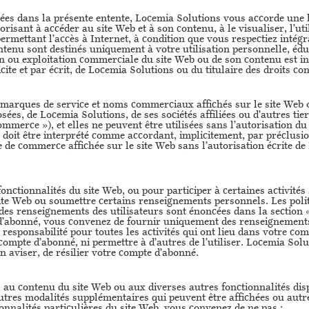
ées dans la présente entente, Locemia Solutions vous accorde une 
risant à accéder au site Web et à son contenu, à le visualiser, l’util
permettant l’accès à Internet, à condition que vous respectiez intég
contenu sont destinés uniquement à votre utilisation personnelle, é
tion ou exploitation commerciale du site Web ou de son contenu est i
icite et par écrit, de Locemia Solutions ou du titulaire des droits co
marques de service et noms commerciaux affichés sur le site Web o
es, de Locemia Solutions, de ses sociétés affiliées ou d’autres tier
mmerce »), et elles ne peuvent être utilisées sans l’autorisation du
 doit être interprété comme accordant, implicitement, par préclusi
e de commerce affichée sur le site Web sans l’autorisation écrite de
fonctionnalités du site Web, ou pour participer à certaines activités
ite Web ou soumettre certains renseignements personnels. Les poli
n des renseignements des utilisateurs sont énoncées dans la section «
’abonné, vous convenez de fournir uniquement des renseignements v
e responsabilité pour toutes les activités qui ont lieu dans votre c
ompte d’abonné, ni permettre à d’autres de l’utiliser. Locemia Solut
n aviser, de résilier votre compte d’abonné.
au contenu du site Web ou aux diverses autres fonctionnalités disp
s autres modalités supplémentaires qui peuvent être affichées ou aut
onnalités particulières du site Web, vous convenez de ne pas :