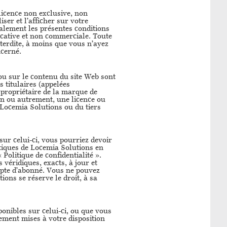
licence non exclusive, non
iser et l’afficher sur votre
ralement les présentes conditions
ducative et non commerciale. Toute
nterdite, à moins que vous n’ayez
ncerné.
u sur le contenu du site Web sont
s titulaires (appelées
 propriétaire de la marque de
on ou autrement, une licence ou
 Locemia Solutions ou du tiers
 sur celui-ci, vous pourriez devoir
tiques de Locemia Solutions en
 Politique de confidentialité ».
éridiques, exacts, à jour et
ompte d’abonné. Vous ne pouvez
ions se réserve le droit, à sa
onibles sur celui-ci, ou que vous
rement mises à votre disposition