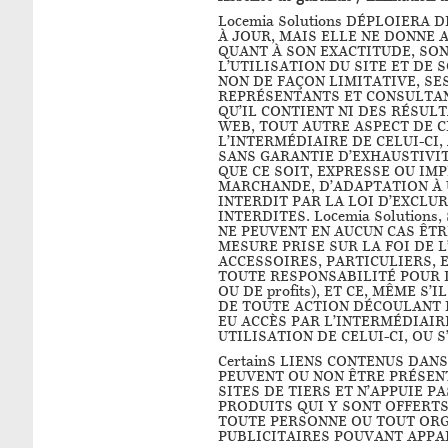
Locemia Solutions DÉPLOIERA
À JOUR, MAIS ELLE NE DONNE 
QUANT À SON EXACTITUDE, SON
L’UTILISATION DU SITE ET DE 
NON DE FAÇON LIMITATIVE, SE
REPRÉSENTANTS ET CONSULTAN
QU’IL CONTIENT NI DES RÉSUL
WEB, TOUT AUTRE ASPECT DE C
L’INTERMÉDIAIRE DE CELUI-CI, 
SANS GARANTIE D’EXHAUSTIVIT
QUE CE SOIT, EXPRESSE OU IMP
MARCHANDE, D’ADAPTATION À U
INTERDIT PAR LA LOI D’EXCLU
INTERDITES. Locemia Solutio
NE PEUVENT EN AUCUN CAS ÊT
MESURE PRISE SUR LA FOI DE L
ACCESSOIRES, PARTICULIERS, 
TOUTE RESPONSABILITÉ POUR 
OU DE profits), ET CE, MÊME 
DE TOUTE ACTION DÉCOULANT 
EU ACCÈS PAR L’INTERMÉDIAIR
UTILISATION DE CELUI-CI, OU 
CertainS LIENS CONTENUS DAN
PEUVENT OU NON ÊTRE PRÉSENTÉ
SITES DE TIERS ET N’APPUIE 
PRODUITS QUI Y SONT OFFERTS
TOUTE PERSONNE OU TOUT ORGAN
PUBLICITAIRES POUVANT APPAR