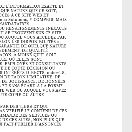
 DE L’INFORMATION EXACTE ET
LQUE NATURE QUE CE SOIT,
CÈS À CE SITE WEB ET
ia Solutions, Y COMPRIS, MAIS
 MANDATAIRES,
 OU RENSEIGNEMENTS INEXACTS
UI SE TROUVENT SUR CE SITE
 OU AUQUEL VOUS ACCÉDEZ PAR
SELON LES DISPONIBILITÉS »,
S GARANTIE DE QUELQUE NATURE
ENDEMENT, DE QUALITÉ
ÇON, À MOINS QU’IL SOIT
SURE OÙ ELLES SONT
RES, EMPLOYÉS ET CONSULTANTS
E DE TOUTE DÉCISION OU
INTÉRÊTS DIRECTS, indirectS,
N DE FAÇON LIMITATIVE, DE
 DE JOUISSANCE, DE DONNÉES
ES ET SANS ÉGARD À LA FORME
ITE WEB OU AUQUEL VOUS AVEZ
OUTE COPIE OU AUTRE
PAR DES TIERS ET QUI
PAS VÉRIFIÉ LE CONTENU DE CES
COMMANDE DES SERVICES OU
DE CES SITES, NON PLUS QUE
NI FAIT PUBLIER D’ANNONCES