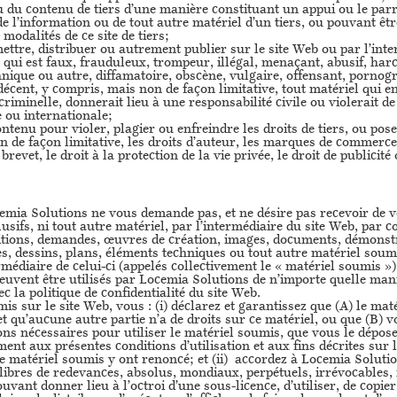
ou du contenu de tiers d’une manière constituant un appui ou le pa
 de l’information ou de tout autre matériel d’un tiers, ou pouvant êt
modalités de ce site de tiers;
ettre, distribuer ou autrement publier sur le site Web ou par l’inte
 qui est faux, frauduleux, trompeur, illégal, menaçant, abusif, har
thnique ou autre, diffamatoire, obscène, vulgaire, offensant, porno
décent, y compris, mais non de façon limitative, tout matériel qui 
criminelle, donnerait lieu à une responsabilité civile ou violerait de
e ou internationale;
ontenu pour violer, plagier ou enfreindre les droits de tiers, ou pose
 de façon limitative, les droits d’auteur, les marques de commerce
e brevet, le droit à la protection de la vie privée, le droit de publicit
mia Solutions ne vous demande pas, et ne désire pas recevoir de 
lusifs, ni tout autre matériel, par l’intermédiaire du site Web, par 
tions, demandes, œuvres de création, images, documents, démonstra
s, dessins, plans, éléments techniques ou tout autre matériel sou
ermédiaire de celui-ci (appelés collectivement le « matériel soumis »
peuvent être utilisés par Locemia Solutions de n’importe quelle man
ec la politique de confidentialité du site Web.
is sur le site Web, vous : (i) déclarez et garantissez que (A) le ma
et qu’aucune autre partie n’a de droits sur ce matériel, ou que (B) vo
ns nécessaires pour utiliser le matériel soumis, que vous le dépos
ent aux présentes conditions d’utilisation et aux fins décrites sur le
e matériel soumis y ont renoncé; et (ii) accordez à Locemia Solutions
t libres de redevances, absolus, mondiaux, perpétuels, irrévocables,
ouvant donner lieu à l’octroi d’une sous-licence, d’utiliser, de copie