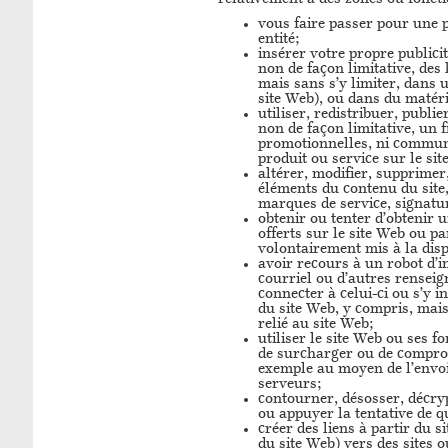
vous faire passer pour une p
entité;
insérer votre propre publici
non de façon limitative, des
mais sans s’y limiter, dans 
site Web), ou dans du matér
utiliser, redistribuer, publ
non de façon limitative, un 
promotionnelles, ni communiq
produit ou service sur le sit
altérer, modifier, supprimer
éléments du contenu du site
marques de service, signatur
obtenir ou tenter d’obtenir 
offerts sur le site Web ou p
volontairement mis à la disp
avoir recours à un robot d’in
courriel ou d’autres rensei
connecter à celui-ci ou s’y i
du site Web, y compris, mai
relié au site Web;
utiliser le site Web ou ses 
de surcharger ou de comprome
exemple au moyen de l’envoi
serveurs;
contourner, désosser, décry
ou appuyer la tentative de qu
créer des liens à partir du 
du site Web) vers des sites 