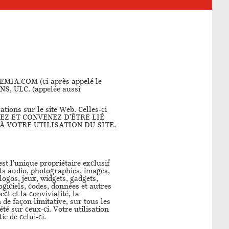
LOCEMIA.COM (ci-après appelé le
NS, ULC. (appelée aussi
tions sur le site Web. Celles-ci
CEPTEZ ET CONVENEZ D’ÊTRE LIÉ
À VOTRE UTILISATION DU SITE.
t l’unique propriétaire exclusif
nts audio, photographies, images,
logos, jeux, widgets, gadgets,
logiciels, codes, données et autres
ct et la convivialité, la
de façon limitative, sur tous les
té sur ceux-ci. Votre utilisation
e de celui-ci.