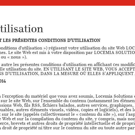
tilisation
T LES PRÉSENTES CONDITIONS D’UTILISATION
conditions d’utilisation ») régissent votre utilisation du site Web 
ines. Le site Web est mis à votre disposition par LOCEMIA SOLUTIO
ou « nous »).
utre les présentes conditions d’utilisation en affichant ces modifica
uvelle utilisation du site. EN UTILISANT LE SITE WEB, VOUS AC
S D’UTILISATION, DANS LA MESURE OÙ ELLES S’APPLIQUENT 
014
 l’exception du matériel que vous avez soumis, Locemia Solutions es
rêts sur le site Web, sur l’ensemble du contenu (notamment les éléme
ssions Web, fils RSS, fichiers balados, autres services, graphiques, 
uables, autres éléments visuels, vidéos, copies et logiciels), et des 
ur le site (appelés collectivement le « contenu du site »), sur l’aspe
te Web et sur la compilation du contenu du site, y compris, mais non 
e, brevets et autres droits de propriété intellectuelle et de proprié
roit de propriété ni titre sur le contenu du site ou toute autre parti