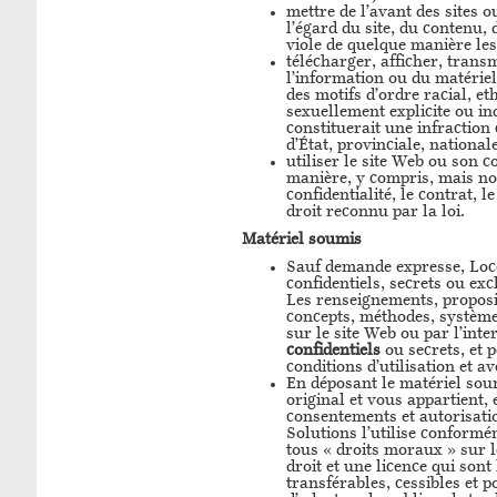
mettre de l’avant des sites 
l’égard du site, du contenu,
viole de quelque manière les 
télécharger, afficher, transm
l’information ou du matériel
des motifs d’ordre racial, e
sexuellement explicite ou in
constituerait une infraction 
d’État, provinciale, national
utiliser le site Web ou son c
manière, y compris, mais non
confidentialité, le contrat, l
droit reconnu par la loi.
Matériel soumis
Sauf demande expresse, Loce
confidentiels, secrets ou exc
Les renseignements, proposi
concepts, méthodes, système
sur le site Web ou par l’int
confidentiels
ou secrets, et 
conditions d’utilisation et av
En déposant le matériel soum
original et vous appartient, 
consentements et autorisatio
Solutions l’utilise conformém
tous « droits moraux » sur l
droit et une licence qui son
transférables, cessibles et p