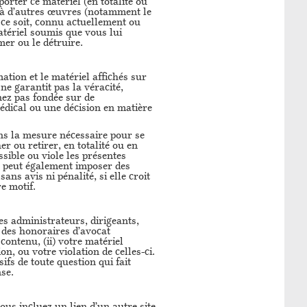
xporter ce matériel (en totalité ou
e) à d’autres œuvres (notamment le
 ce soit, connu actuellement ou
atériel soumis que vous lui
mer ou le détruire.
ation et le matériel affichés sur
ne garantit pas la véracité,
nez pas fondée sur de
médical ou une décision en matière
ans la mesure nécessaire pour se
 ou retirer, en totalité ou en
ssible ou viole les présentes
ns peut également imposer des
ans avis ni pénalité, si elle croit
e motif.
es administrateurs, dirigeants,
s des honoraires d’avocat
contenu, (ii) votre matériel
on, ou votre violation de celles-ci.
ifs de toute question qui fait
nse.